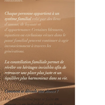
émotionnel.
Chaque personne appartient à un
système familial
relié par des liens
d’amour, de loyauté et
d’appartenance.Certaines blessures,
injustices ou exclusions vécues dans le
passé familial peuvent continuer à agir
inconsciemment à travers les
générations.
La constellation familiale permet de
révéler ces héritages invisibles afin de
retrouver une place plus juste et un
équilibre plus harmonieux dans sa vie.
Comment se déroule une séance ?
Une constellation peut se faire
en
groupe
ou
en individuel
ou
en ligne