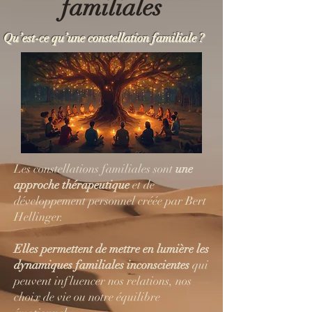
familiales
Qu’est-ce qu’une constellation familiale ?
Les constellations familiales sont
une
approche thérapeutique
et de
développement personnel créée par Bert
Hellinger.
Elles permettent de mettre en lumière les
dynamiques familiales inconscientes
qui
peuvent influencer nos relations, nos
choix de vie ou notre équilibre