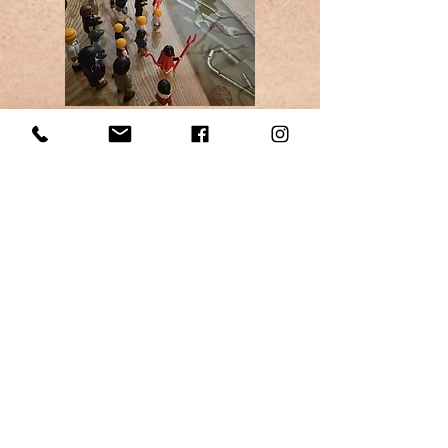
En individuel
Il est aussi possible de travailler seul en
séance individuelle.
Dans ce cas, nous utilisons des objets ou
des figurines pour représenter les membres
de la famille et travailler en douceur sur
votre situation.