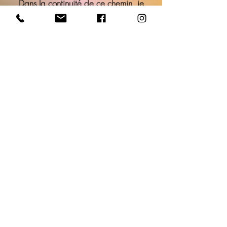
Dans la continuité de ce chemin, je
poursuis également des formations en
psychogénéalogie, en constellations
familiales et en Hypnose QHHT, afin
d’enrichir ma pratique et
d’accompagner chaque personne dans
toutes les dimensions de son être.
Contactez-moi dès 
maintenant !