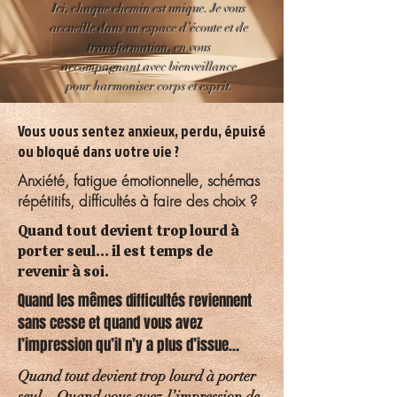
Ici, chaque chemin est unique. Je vous
accueille dans un espace d’écoute et de
transformation, en vous
accompagnant avec bienveillance
pour harmoniser corps et esprit.
Vous vous sentez anxieux, perdu, épuisé
ou bloqué dans votre vie ?
Anxiété, fatigue émotionnelle, schémas
répétitifs, difficultés à faire des choix ?
Quand tout devient trop lourd à
porter seul… il est temps de
revenir à soi.
Quand les mêmes difficultés reviennent
sans cesse et quand vous avez
l’impression qu’il n’y a plus d’issue…
Quand tout devient trop lourd à porter
seul…Quand vous avez l’impression de